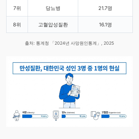
7위
당뇨병
21.7명
8위
고혈압성질환
16.1명
출처: 통계청 「2024년 사망원인통계」, 2025